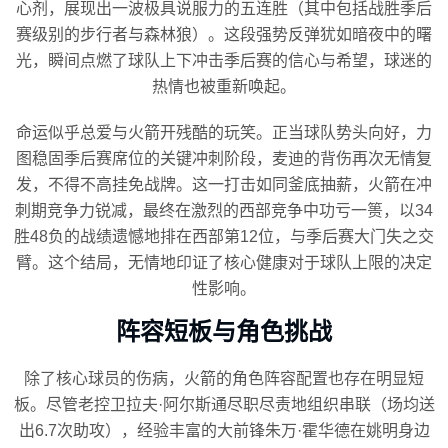
心剂，展现出一波极具说服力的五连胜（其中包括战胜季后
赛级别的步行者与森林狼）。这段强势反弹犹如暗夜中的曙
光，瞬间点燃了球队上下冲击季后赛的信心与希望，球迷的
热情也被重新唤起。
命运似乎总爱与火箭开残酷的玩笑。正当球队势头向好，力
图稳固季后赛席位的关键冲刺阶段，麦迪的背伤再次无情复
发，不得不高挂免战牌。这一打击如同釜底抽薪，火箭在冲
刺期竞争力锐减，最终在激烈的西部竞争中功亏一篑，以34
胜48负的战绩遗憾地排在西部第12位，与季后赛大门失之交
臂。这个结局，无情地印证了核心健康对于球队上限的决定
性影响。
阵容短板与角色挑战
除了核心球员的伤病，火箭的角色阵容配置也存在明显短
板。尽管老控卫拉夫·阿尔斯通尽职尽责地组织串联（场均送
出6.7次助攻），经验丰富的大前锋朱万·霍华德在姚明身边