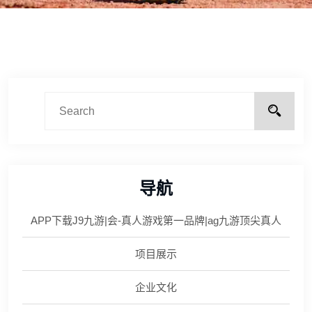
导航
APP下载J9九游|会-真人游戏第一品牌|ag九游顶尖真人
项目展示
企业文化