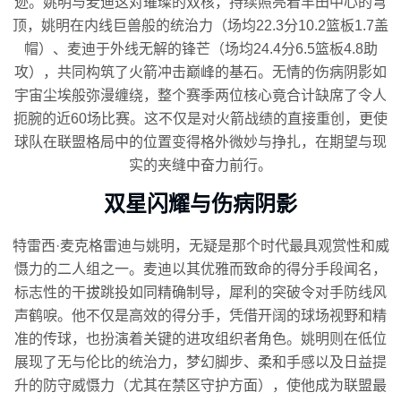
迹。姚明与麦迪这对璀璨的双核，持续照亮着丰田中心的穹
顶，姚明在内线巨兽般的统治力（场均22.3分10.2篮板1.7盖
帽）、麦迪于外线无解的锋芒（场均24.4分6.5篮板4.8助
攻），共同构筑了火箭冲击巅峰的基石。无情的伤病阴影如
宇宙尘埃般弥漫缠绕，整个赛季两位核心竟合计缺席了令人
扼腕的近60场比赛。这不仅是对火箭战绩的直接重创，更使
球队在联盟格局中的位置变得格外微妙与挣扎，在期望与现
实的夹缝中奋力前行。
双星闪耀与伤病阴影
特雷西·麦克格雷迪与姚明，无疑是那个时代最具观赏性和威
慑力的二人组之一。麦迪以其优雅而致命的得分手段闻名，
标志性的干拔跳投如同精确制导，犀利的突破令对手防线风
声鹤唳。他不仅是高效的得分手，凭借开阔的球场视野和精
准的传球，也扮演着关键的进攻组织者角色。姚明则在低位
展现了无与伦比的统治力，梦幻脚步、柔和手感以及日益提
升的防守威慑力（尤其在禁区守护方面），使他成为联盟最