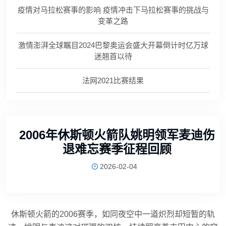
疫情对马拉松赛事的影响 疫情冲击下马拉松赛事的挑战与
变革之路
激情澎湃全球瞩目2024巴黎奥运会盛大开幕倒计时亿万球
迷翘首以待
法网2021比赛结果
2006年休斯顿火箭队姚明领军麦迪伤
退难忘赛季征程回顾
2026-02-04
休斯顿火箭的2006赛季，如同夜空中一道炽烈却短暂的轨