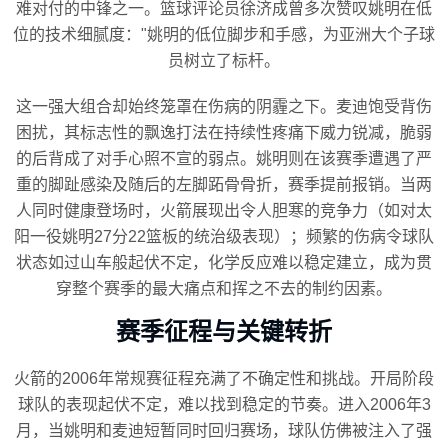
难对付的中锋之一。篮球评论员徐济成曾多次赞叹姚明在低
位的技术细腻度："姚明的低位脚步和手感，为亚洲大个子球
员树立了标杆。
这一强大组合却始终笼罩在伤病的阴霾之下。麦迪饱受背伤
困扰，其标志性的飘逸打法在持续性疼痛下威力锐减，脆弱
的后背成了对手心照不宣的弱点。姚明则在该赛季遭遇了严
重的脚趾感染及随后的左脚跖骨骨折，赛季提前报销。当两
人同时健康登场时，火箭展现出令人胆寒的竞争力（如对太
阳一役姚明27分22篮板的统治级表现）；频繁的伤病令球队
状态如过山车般起伏不定，化学反应难以稳定建立，成为贯
穿整个赛季的最大痛点和挥之不去的制约因素。
赛季征程与关键转折
火箭的2006年常规赛征程充满了不确定性和挑战。开局阶段
球队的表现起伏不定，难以找到稳定的节奏。进入2006年3
月，当姚明和麦迪短暂同时回归赛场，球队仿佛被注入了强