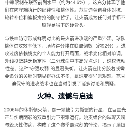
中率限制在联盟前列水平（约为44.6%），这充分体现了他
们在防守端执行的纪律性和整体性。范甘迪强调身体对抗、
轮转补位和篮板拼抢的防守哲学，让火箭成为任何对手都不
愿轻易啃下的硬骨头。
与铁血防守形成鲜明对比的是火箭进攻端的严重滞涩。球队
整体进攻效率低下，场均得分排在联盟倒数（约92分）。进
攻过度依赖姚麦的个人能力打开局面，战术变化相对单调，
外线投篮缺乏稳定性（三分球命中率高光点少），球权流动
性差。这种"守强攻弱"的显著失衡，让火箭在比分胶着或需
要追分的关键时刻显得办法不多，赢球变得异常艰难。范甘
迪保守的进攻战术也在当时引发了诸多讨论和质疑。
火种、遗憾与启迪
2006年的休斯顿火箭，像一颗被引力撕裂的行星，在巨星光
芒与伤病阴影的双重引力下艰难运行。姚麦组合的璀璨天赋
与毁灭性伤病，构成了这个赛季最深刻的悖论，揭示了顶级