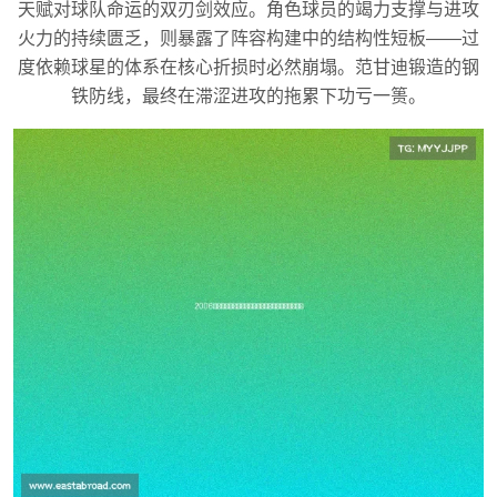
天赋对球队命运的双刃剑效应。角色球员的竭力支撑与进攻
火力的持续匮乏，则暴露了阵容构建中的结构性短板——过
度依赖球星的体系在核心折损时必然崩塌。范甘迪锻造的钢
铁防线，最终在滞涩进攻的拖累下功亏一篑。